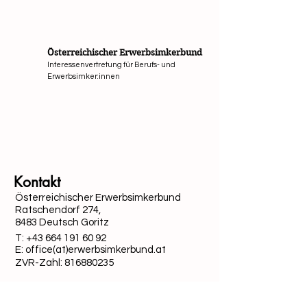
Österreichischer Erwerbsimkerbund
Interessenvertretung für Berufs- und
Erwerbsimker:innen
Mit Unterstützung von Bund, Ländern und Europäi
Kontakt
Österreichischer Erwerbsimkerbund
Ratschendorf 274,
8483 Deutsch Goritz
T:
+43 664 191 60 92
E: office(at)erwerbsimkerbund.at
ZVR-Zahl:
816880235
Quick-Links