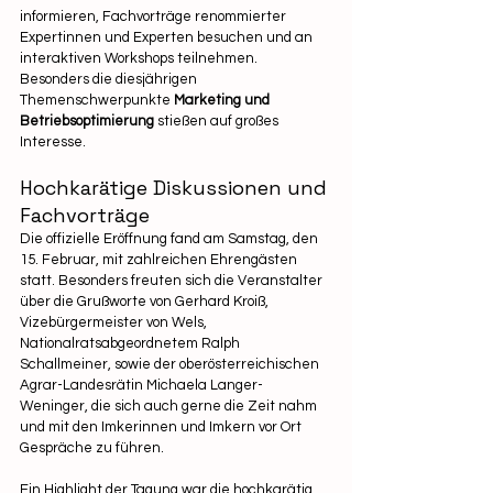
informieren, Fachvorträge renommierter 
Expertinnen und Experten besuchen und an 
interaktiven Workshops teilnehmen. 
Besonders die diesjährigen 
Themenschwerpunkte 
Marketing und 
Betriebsoptimierung
 stießen auf großes 
Interesse.
Hochkarätige Diskussionen und 
Fachvorträge
Die offizielle Eröffnung fand am Samstag, den 
15. Februar, mit zahlreichen Ehrengästen 
statt. Besonders freuten sich die Veranstalter 
über die Grußworte von Gerhard Kroiß, 
Vizebürgermeister von Wels, 
Nationalratsabgeordnetem Ralph 
Schallmeiner, sowie der oberösterreichischen 
Agrar-Landesrätin Michaela Langer-
Weninger, die sich auch gerne die Zeit nahm 
und mit den Imkerinnen und Imkern vor Ort 
Gespräche zu führen.
Ein Highlight der Tagung war die hochkarätig 