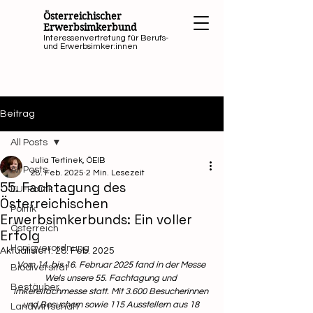
Österreichischer
Erwerbsimkerbund
Interessenvertretung für Berufs-
und Erwerbsimker:innen
Beitrag
All Posts
Julia Tertinek, ÖEIB
All Posts
28. Feb. 2025
2 Min. Lesezeit
55. Fachtagung des
EU-Politik
Österreichischen
Politik
Erwerbsimkerbunds: Ein voller
Österreich
Erfolg
Honigverordnung
Aktualisiert:
28. Feb. 2025
Vom 14. bis 16. Februar 2025 fand in der Messe 
Biodiversität
Wels unsere 55. Fachtagung und 
Bestäuber
Imkereifachmesse statt. Mit 3.600 Besucherinnen 
und Besuchern sowie 115 Ausstellern aus 18 
Landwirtschaft