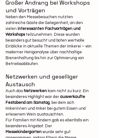
Großer Andrang bei Workshops 
und Vorträgen
Neben den Messebesuchen nutzten 
zahlreiche Gäste die Gelegenheit, an den 
vielen 
interessanten Fachvorträgen und 
Workshops
 teilzunehmen. Diese wurden 
besonders gut besucht und boten wertvolle 
Einblicke in aktuelle Themen der Imkerei – von 
moderner Honiganalyse über nachhaltige 
Bienenhaltung bis hin zur Optimierung von 
Betriebsabläufen.
Netzwerken und geselliger 
Austausch
Auch das 
Netzwerken
 kam nicht zu kurz. Ein 
besonderes Highlight war der 
ausverkaufte 
Festabend am Samstag
, bei dem sich 
Imkerinnen und Imker bei gutem Essen und 
erlesenem Wein austauschten.
Für Familien mit Kindern gab es ebenfalls ein 
besonderes Angebot: Der 
Messekindergarten
 wurde sehr gut 
angenommen, sodass Eltern die Messe 