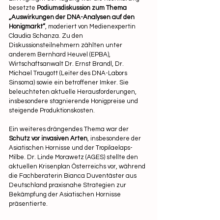
besetzte 
Podiumsdiskussion zum Thema 
„Auswirkungen der DNA-Analysen auf den 
Honigmarkt“
, moderiert von Medienexpertin 
Claudia Schanza. Zu den 
Diskussionsteilnehmern zählten unter 
anderem Bernhard Heuvel (EPBA), 
Wirtschaftsanwalt Dr. Ernst Brandl, Dr. 
Michael Traugott (Leiter des DNA-Labors 
Sinsoma) sowie ein betroffener Imker. Sie 
beleuchteten aktuelle Herausforderungen, 
insbesondere stagnierende Honigpreise und 
steigende Produktionskosten.
Ein weiteres drängendes Thema war der 
Schutz vor invasiven Arten
, insbesondere der 
Asiatischen Hornisse und der Tropilaelaps-
Milbe. Dr. Linde Morawetz (AGES) stellte den 
aktuellen Krisenplan Österreichs vor, während 
die Fachberaterin Bianca Duventäster aus 
Deutschland praxisnahe Strategien zur 
Bekämpfung der Asiatischen Hornisse 
präsentierte.