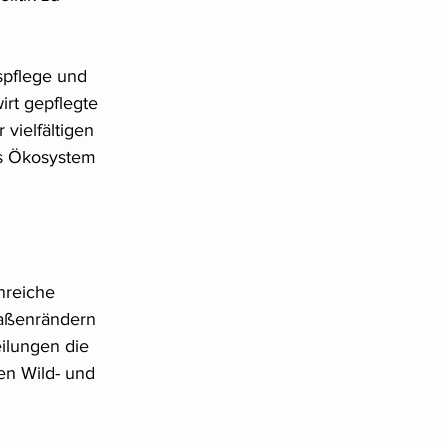
spflege und 
rt gepflegte 
vielfältigen 
s Ökosystem 
nreiche 
raßenrändern 
ilungen die 
en Wild- und 