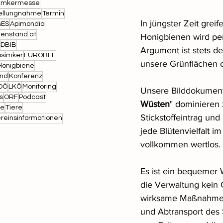
Imkermesse
ellungnahme
Termin
In jüngster Zeit grei
ES
Apimondia
nenstand.at
Honigbienen wird pe
DBIB
Argument ist stets d
bsimker
EUROBEE
unsere Grünflächen o
Honigbiene
und
Konferenz
OÖ
LKÖ
Monitoring
Unsere Bilddokument
s
ORF
Podcast
Wüsten
" dominieren
ce
Tiere
Stickstoffeintrag u
reinsinformationen
jede Blütenvielfalt i
vollkommen wertlos.
Es ist ein bequemer 
die Verwaltung kein 
wirksame Maßnahme w
und Abtransport des 