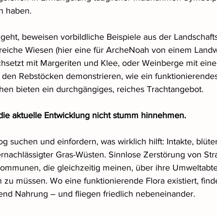
n haben.
geht, beweisen vorbildliche Beispiele aus der Landschaft
nreiche Wiesen (hier eine für ArcheNoah von einem Landwi
hsetzt mit Margeriten und Klee, oder Weinberge mit einer 
den Rebstöcken demonstrieren, wie ein funktionierende
chen bieten ein durchgängiges, reiches Trachtangebot.
 die aktuelle Entwicklung nicht stumm hinnehmen.
 suchen und einfordern, was wirklich hilft: Intakte, blüte
rnachlässigter Gras-Wüsten. Sinnlose Zerstörung von St
Kommunen, die gleichzeitig meinen, über ihre Umweltabte
 zu müssen. Wo eine funktionierende Flora existiert, find
nd Nahrung – und fliegen friedlich nebeneinander.