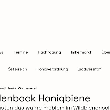
ws
Termine
Fachtagung
Imkermarkt
Über
Österreich
Honigverordnung
Biodiversität
ky
8. Juni
2 Min. Lesezeit
Bienen
Verbandsinformationen
denbock Honigbiene
ten das wahre Problem im Wildbienensch