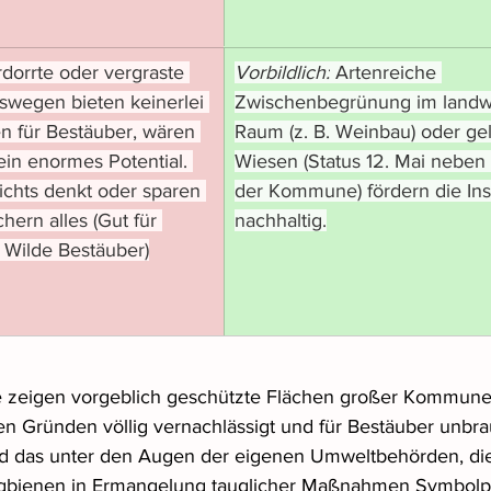
rdorrte oder vergraste 
Vorbildlich:
 Artenreiche 
swegen bieten keinerlei 
Zwischenbegrünung im landwir
n für Bestäuber, wären 
Raum (z. B. Weinbau) oder ge
in enormes Potential. 
Wiesen (Status 12. Mai neben
ichts denkt oder sparen 
der Kommune) fördern die Inse
hern alles (Gut für 
nachhaltig.
r Wilde Bestäuber)
e zeigen vorgeblich geschützte Flächen großer Kommunen,
n Gründen völlig vernachlässigt und für Bestäuber unbra
 das unter den Augen der eigenen Umweltbehörden, die
gbienen in Ermangelung tauglicher Maßnahmen Symbolpol