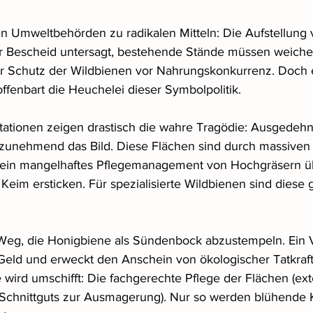
fen Umweltbehörden zu radikalen Mitteln: Die Aufstellung 
r Bescheid untersagt, bestehende Stände müssen weiche
er Schutz der Wildbienen vor Nahrungskonkurrenz. Doch e
ffenbart die Heuchelei dieser Symbolpolitik.
ationen zeigen drastisch die wahre Tragödie: Ausgedehn
 zunehmend das Bild. Diese Flächen sind durch massiven
nd ein mangelhaftes Pflegemanagement von Hochgräsern ü
m Keim ersticken. Für spezialisierte Wildbienen sind dies
Weg, die Honigbiene als Sündenbock abzustempeln. Ein V
Geld und erweckt den Anschein von ökologischer Tatkraft.
ird umschifft: Die fachgerechte Pflege der Flächen (ex
Schnittguts zur Ausmagerung). Nur so werden blühende K