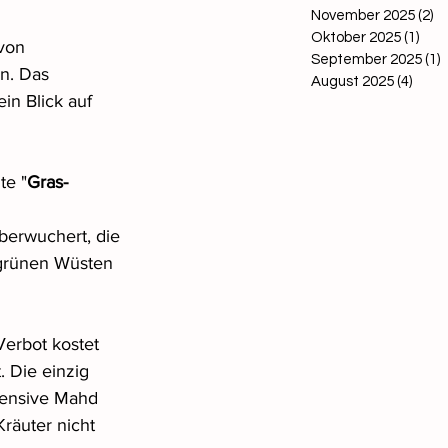
November 2025
(2)
2 
Oktober 2025
(1)
1 Be
von 
September 2025
(1)
1
n. Das 
August 2025
(4)
4 Bei
in Blick auf 
te "
Gras-
 
berwuchert, die 
e grünen Wüsten 
erbot kostet 
 Die einzig 
tensive Mahd 
räuter nicht 