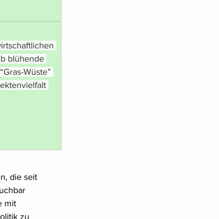
tschaftlichen 
lb blühende 
 “Gras-Wüste” 
ktenvielfalt 
 die seit 
uchbar 
 mit 
itik zu 