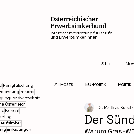
Österreichischer
Erwerbsimkerbund
Interessenvertretung für Berufs-
und Erwerbsimker:innen
Start
Ne
All Posts
EU-Politik
Politik
U
Honigfälschung
zeichnung
Imkerei
agung
Landwirtschaft
ne Österreich
Dr. Matthias Kopetz
Landwirtschaft
Termin
ina
Bericht
Der Sün
keting
erufsimker
Warum Gras-Wüs
ung
Einladungen