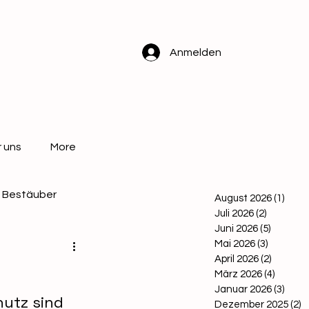
Anmelden
 uns
More
Bestäuber
August 2026
(1)
1 Bei
Juli 2026
(2)
2 Beiträ
Juni 2026
(5)
5 Beitr
Mai 2026
(3)
3 Beiträ
April 2026
(2)
2 Beitr
März 2026
(4)
4 Beitr
Januar 2026
(3)
3 Bei
utz sind
Dezember 2025
(2)
2