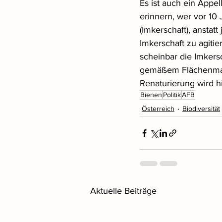
Es ist auch ein Appel
erinnern, wer vor 10
(Imkerschaft), anstat
Imkerschaft zu agiti
scheinbar die Imkers
gemäßem Flächenman
Renaturierung wird h
Bienen
Politik
AFB
Österreich
Biodiversität
Aktuelle Beiträge