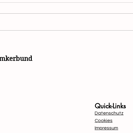
Neue Broschüre „Imkerei in
Rohh
Österreich“ erschienen
Mar
irre
simkerbund
Mit Unterstützung von B
Quick-Links
Datenschutz
Cookies
Impressum