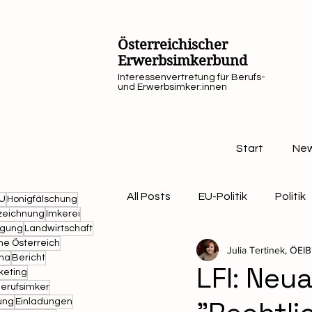
Österreichischer
Erwerbsimkerbund
Interessenvertretung für Berufs-
und Erwerbsimker:innen
Start
Ne
All Posts
EU-Politik
Politik
U
Honigfälschung
zeichnung
Imkerei
agung
Landwirtschaft
ne Österreich
Julia Tertinek, ÖEIB
Landwirtschaft
Termin
ina
Bericht
LFI: Neu
keting
erufsimker
ung
Einladungen