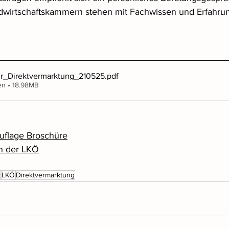
dwirtschaftskammern stehen mit Fachwissen und Erfahrun
ur_Direktvermarktung_210525
.pdf
en • 18.98MB
uflage Broschüre
en der LKÖ
t
LKÖ
Direktvermarktung