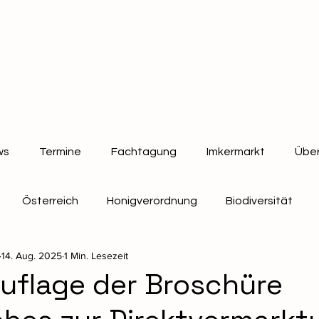
ws
Termine
Fachtagung
Imkermarkt
Über
Österreich
Honigverordnung
Biodiversität
14. Aug. 2025
1 Min. Lesezeit
Bienen
Verbandsinformationen
auflage der Broschüre