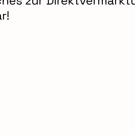
ches zur Direktvermarkt
r!