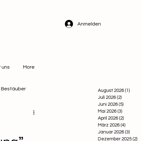
Anmelden
 uns
More
Bestäuber
August 2026
(1)
1 Bei
Juli 2026
(2)
2 Beiträ
Juni 2026
(5)
5 Beitr
Mai 2026
(3)
3 Beiträ
April 2026
(2)
2 Beitr
März 2026
(4)
4 Beitr
Januar 2026
(3)
3 Bei
Dezember 2025
(2)
2