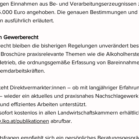
tigen Einnahmen aus Be- und Verarbeitungserzeugnissen 
 55.000 Euro angehoben. Die genauen Bestimmungen und 
ausführlich erläutert.
m Gewerberecht
echt bleiben die bisherigen Regelungen unverändert bes
 Broschüre praxisrelevante Themen wie die Alkoholherste
 Betrieb, die ordnungsgemäße Erfassung von Bareinnahme
emdarbeitskräften.
eht Direktvermarkter:innen – ob mit langjähriger Erfahrun
– wieder ein aktuelles und praxisnahes Nachschlagewerk
und effizientes Arbeiten unterstützt.
sofort kostenlos in allen Landwirtschaftskammern erhältlic
lko.at/publikationen
 abrufbar.
htsfragen empfiehlt sich ein persönliches Beratungsgesprä