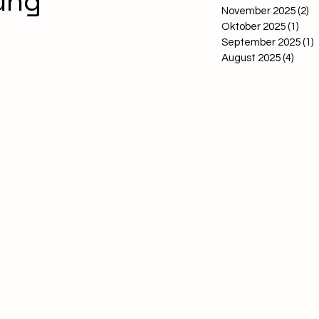
ung"
November 2025
(2)
2 
Oktober 2025
(1)
1 Be
September 2025
(1)
1
August 2025
(4)
4 Bei