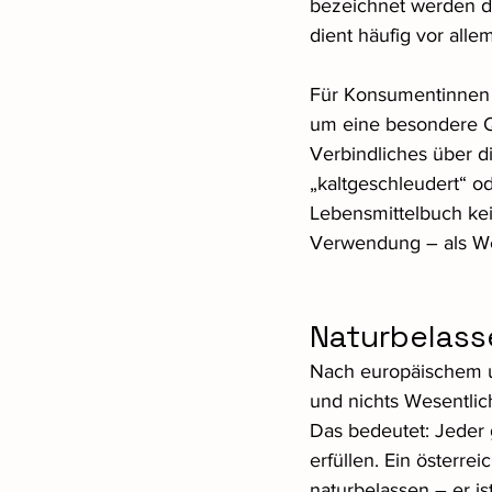
bezeichnet werden da
dient häufig vor all
Für Konsumentinnen u
um eine besondere Qu
Verbindliches über di
„kaltgeschleudert“ od
Lebensmittelbuch ke
Verwendung – als Wer
Naturbelasse
Nach europäischem un
und nichts Wesentlic
Das bedeutet: Jeder
erfüllen. Ein österre
naturbelassen – er is