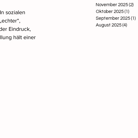
November 2025
(2)
2 
n sozialen 
Oktober 2025
(1)
1 Be
September 2025
(1)
1
echter“, 
August 2025
(4)
4 Bei
der Eindruck, 
lung hält einer 