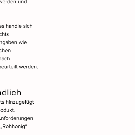
 werden und 
s handle sich 
chts 
Angaben wie 
schen 
nach 
eurteilt werden.
ndlich
ts hinzugefügt 
rodukt.
Anforderungen 
g „Rohhonig“ 