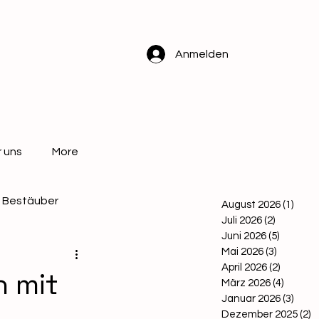
Anmelden
 uns
More
Bestäuber
August 2026
(1)
1 Bei
Juli 2026
(2)
2 Beiträ
Juni 2026
(5)
5 Beitr
Mai 2026
(3)
3 Beiträ
April 2026
(2)
2 Beitr
h mit
März 2026
(4)
4 Beitr
Januar 2026
(3)
3 Bei
Dezember 2025
(2)
2