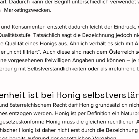
rf. Dadurch kann der Begriff unterschiedlich verwendet
em  Marketingzwecken.
nd Konsumenten entsteht dadurch leicht der Eindruck, e
alitätsstufe. Tatsächlich sagt die Bezeichnung jedoch ni
e Qualität eines Honigs aus. Ähnlich verhält es sich mit 
er „nicht filtriert“. Auch diese sind nach dem Österreichi
ine vorgesehenen freiwilligen Angaben und können – je 
bung mit Selbstverständlichkeiten oder als irreführend b
nheit ist bei Honig selbstverstä
d österreichischem Recht darf Honig grundsätzlich nich
hes entzogen werden. Honig ist per Definition ein Naturp
 gesetzeskonforme Honig muss die gleichen rechtlichen 
ichischer Honig ist daher nicht erst durch die Bezeichnun
t es bereits aufgrund der gesetzlichen Vorgaben.