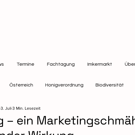
ws
Termine
Fachtagung
Imkermarkt
Über
Österreich
Honigverordnung
Biodiversität
3. Juli
3 Min. Lesezeit
Bienen
Verbandsinformationen
 – ein Marketingschmä