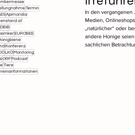
irreführ
Imkermesse
ellungnahme
Termin
In den vergangenen J
ES
Apimondia
Medien, Onlineshops 
nenstand.at
DBIB
„natürlicher“ oder be
bsimker
EUROBEE
andere Honige seien m
Honigbiene
sachlichen Betrachtu
und
Konferenz
OÖ
LKÖ
Monitoring
s
ORF
Podcast
ce
Tiere
reinsinformationen