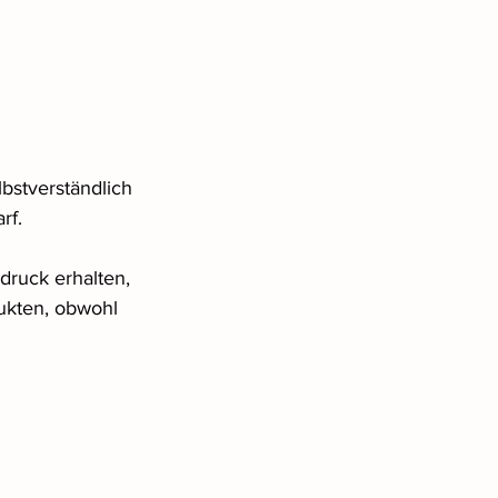
 
lbstverständlich 
rf.
druck erhalten, 
ukten, obwohl 