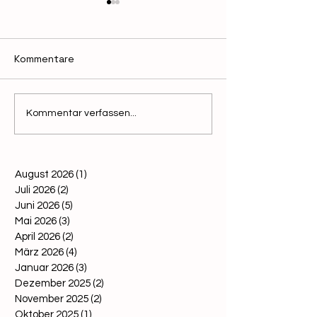
Kommentare
Neue Broschüre
Rohhonig – ein
Kommentar verfassen...
„Imkerei in Österreich“
Marketingsch
erschienen
irreführender 
August 2026
(1)
1 Beitrag
Juli 2026
(2)
2 Beiträge
Juni 2026
(5)
5 Beiträge
Mai 2026
(3)
3 Beiträge
April 2026
(2)
2 Beiträge
März 2026
(4)
4 Beiträge
Januar 2026
(3)
3 Beiträge
Dezember 2025
(2)
2 Beiträge
November 2025
(2)
2 Beiträge
Oktober 2025
(1)
1 Beitrag