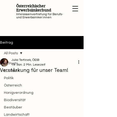
Österreichischer
Erwerbsimkerbund
Interessenvertretung für Berufs-
und Erwerbsimker:innen
Beitrag
All Posts
Julia Tertinek, ÖEIB
All Posts
19. Jan.
2 Min. Lesezeit
Verstärkung für unser Team!
EU-Politik
Politik
Österreich
Honigverordnung
Biodiversität
Bestäuber
Landwirtschaft