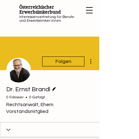
Österreichischer
Erwerbsimkerbund
Interessenvertretung für Berufs-
und Erwerbsimker:innen
Weitere Optionen
Folgen
Autor
Dr. Ernst Brandl
0 Follower
0 Gefolgt
Rechtsanwalt, Ehem.
Vorstandsmitglied