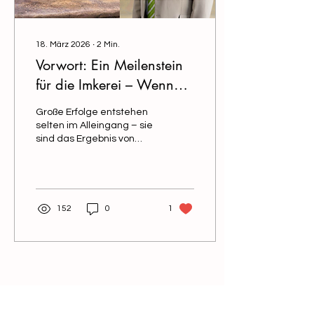
18. März 2026
∙
2
Min.
Vorwort: Ein Meilenstein
für die Imkerei – Wenn
sich Einsatz und
Große Erfolge entstehen
Zusammenarbeit lohnen
selten im Alleingang – sie
sind das Ergebnis von
Zusammenarbeit,
gegenseitigem Vertrauen
und einem gemeinsamen
Ziel.
152
0
1
Österreichischer Erwerbsimkerbund
Interessenvertretung für Berufs- und