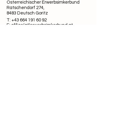
Österreichischer Erwerbsimkerbund
Ratschendorf 274,
8483 Deutsch Goritz
T:
+43 664 191 60 92
E: office(at)erwerbsimkerbund.at
ZVR-Zahl:
816880235
Quick-Links
Datenschutz
Cookies
Impressum
Folge uns auf Social Media: