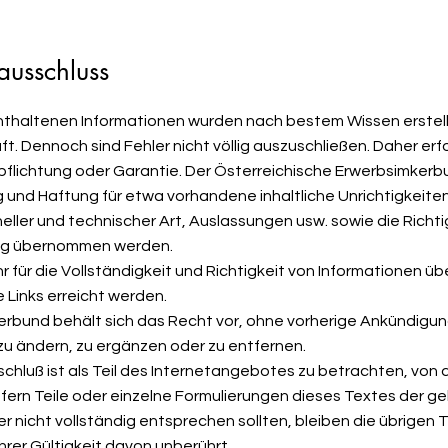
ausschluss
enthaltenen Informationen wurden nach bestem Wissen erstell
t. Dennoch sind Fehler nicht völlig auszuschließen. Daher erfo
pflichtung oder Garantie. Der Österreichische Erwerbsimker
 und Haftung für etwa vorhandene inhaltliche Unrichtigkeiten
neller und technischer Art, Auslassungen usw. sowie die Richti
ung übernommen werden.
 für die Vollständigkeit und Richtigkeit von Informationen 
 Links erreicht werden.
erbund behält sich das Recht vor, ohne vorherige Ankündigun
zu ändern, zu ergänzen oder zu entfernen.
schluß ist als Teil des Internetangebotes zu betrachten, von
fern Teile oder einzelne Formulierungen dieses Textes der g
r nicht vollständig entsprechen sollten, bleiben die übrigen T
hrer Gültigkeit davon unberührt.