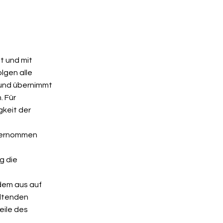
t und mit
lgen alle
bund übernimmt
. Für
gkeit der
übernommen
g die
 dem aus auf
eltenden
eile des