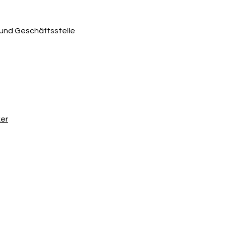
bund Geschäftsstelle
er
8