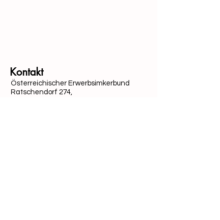
Mit Unterstützung von Bund, Ländern und Europäi
Kontakt
Österreichischer Erwerbsimkerbund
Ratschendorf 274,
8483 Deutsch Goritz
T:
+43 664 191 60 92
E: office(at)erwerbsimkerbund.at
ZVR-Zahl:
816880235
Quick-Links
Datenschutz
Cookies
Impressum
Folge uns auf Social Media: