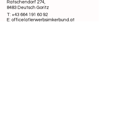
Ratschendorf 274,
8483 Deutsch Goritz
T:
+43 664 191 60 92
E: office(at)erwerbsimkerbund.at
ZVR-Zahl:
816880235
Quick-Links
Datenschutz
Cookies
Impressum
Folge uns auf Social Media:
©
2009-2026
Österreichischer
Erwerbsimkerbund