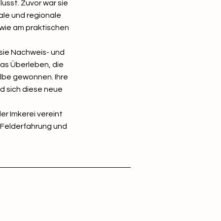
sst. Zuvor war sie
ale und regionale
wie am praktischen
t sie Nachweis- und
s Überleben, die
lbe gewonnen. Ihre
d sich diese neue
er Imkerei vereint
 Felderfahrung und