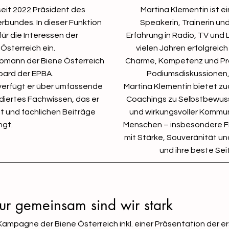
seit 2022 Präsident des
Martina Klementin ist e
rbundes. In dieser Funktion
Speakerin, Trainerin un
für die Interessen der
Erfahrung in Radio, TV und 
 Österreich ein.
vielen Jahren erfolgreich
 Obmann der Biene Österreich
Charme, Kompetenz und Pr
Board der EPBA.
Podiumsdiskussionen
 verfügt er über umfassende
Martina Klementin bietet 
diertes Fachwissen, das er
Coachings zu Selbstbewus
it und fachlichen Beiträge
und wirkungsvoller Kommunik
ngt.
Menschen – insbesondere Fr
mit Stärke, Souveränität u
und ihre beste Sei
ur gemeinsam sind wir stark
ampagne der Biene Österreich inkl. einer Präsentation der er