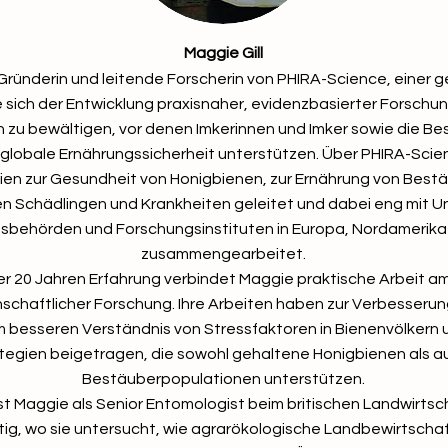
Maggie Gill
t Gründerin und leitende Forscherin von PHIRA-Science, einer
e sich der Entwicklung praxisnaher, evidenzbasierter Forschu
 zu bewältigen, vor denen Imkerinnen und Imker sowie die 
e globale Ernährungssicherheit unterstützen. Über PHIRA-Sci
dien zur Gesundheit von Honigbienen, zur Ernährung von Best
n Schädlingen und Krankheiten geleitet und dabei eng mit Un
sbehörden und Forschungsinstituten in Europa, Nordamerika
zusammengearbeitet.
ber 20 Jahren Erfahrung verbindet Maggie praktische Arbeit a
nschaftlicher Forschung. Ihre Arbeiten haben zur Verbesseru
m besseren Verständnis von Stressfaktoren in Bienenvölkern 
tegien beigetragen, die sowohl gehaltene Honigbienen als a
Bestäuberpopulationen unterstützen.
st Maggie als Senior Entomologist beim britischen Landwirtsc
tig, wo sie untersucht, wie agrarökologische Landbewirtscha