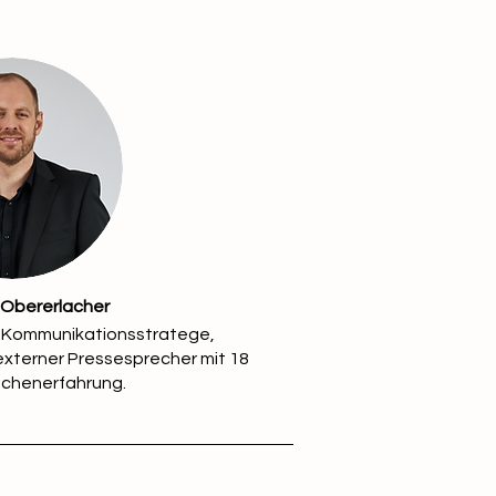
 Obererlacher
t Kommunikationsstratege,
terner Pressesprecher mit 18
nchenerfahrung.