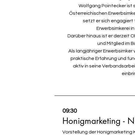
Wolfgang Pointecker ist 
Österreichischen Erwerbsimke
setzt er sich engagiert 
Erwerbsimkerei in
Darüber hinaus ist er derzeit
und Mitglied im 
Als langjähriger Erwerbsimker
praktische Erfahrung und fun
aktiv in seine Verbandsarbe
einbri
09:30
Honigmarketing - N
Vorstellung der Honigmarketing K