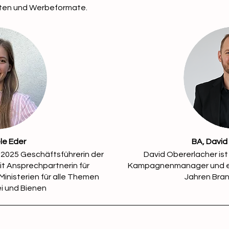
ften und Werbeformate.
le Eder
BA, David
it 2025 Geschäftsführerin der
David Obererlacher is
t Ansprechpartnerin für
Kampagnenmanager und ex
Ministerien für alle Themen
Jahren Bra
i und Bienen