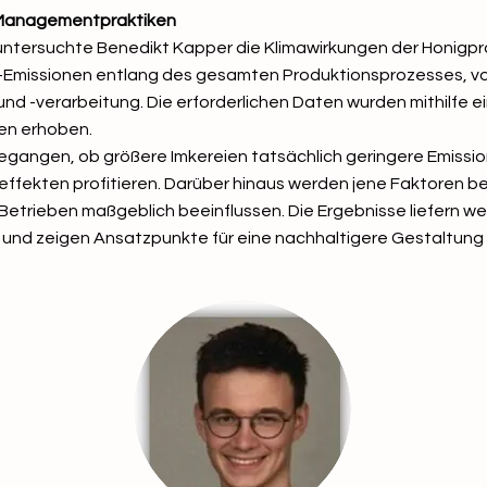
d Managementpraktiken
ntersuchte Benedikt Kapper die Klimawirkungen der Honigpro
-Emissionen entlang des gesamten Produktionsprozesses, vo
und -verarbeitung. Die erforderlichen Daten wurden mithilfe 
ben erhoben.
egangen, ob größere Imkereien tatsächlich geringere Emissi
ffekten profitieren. Darüber hinaus werden jene Faktoren be
etrieben maßgeblich beeinflussen. Die Ergebnisse liefern wert
 und zeigen Ansatzpunkte für eine nachhaltigere Gestaltung d