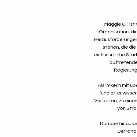
Maggie Gill is
Organisation, di
Herausforderungen
stehen, die di
einflussreiche Stu
auftretende
Regierung
Als Imkerin mit ü
fundierter wisse
Verfahren, zu eine
von Stra
Darüber hinaus i
Defra tä