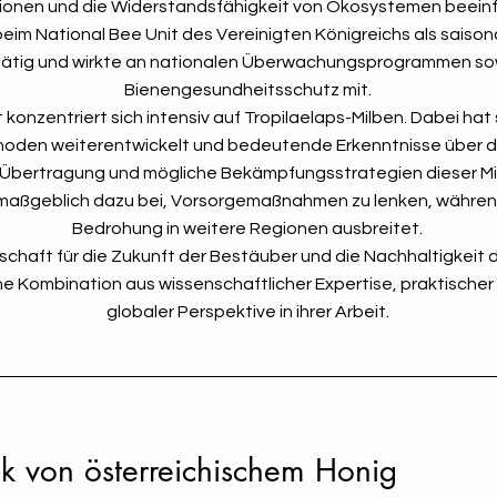
onen und die Widerstandsfähigkeit von Ökosystemen beeinflu
beim National Bee Unit des Vereinigten Königreichs als saison
 tätig und wirkte an nationalen Überwachungsprogrammen so
Bienengesundheitsschutz mit.
t konzentriert sich intensiv auf Tropilaelaps-Milben. Dabei ha
en weiterentwickelt und bedeutende Erkenntnisse über da
e Übertragung und mögliche Bekämpfungsstrategien dieser Mi
maßgeblich dazu bei, Vorsorgemaßnahmen zu lenken, währen
Bedrohung in weitere Regionen ausbreitet.
schaft für die Zukunft der Bestäuber und die Nachhaltigkeit d
e Kombination aus wissenschaftlicher Expertise, praktischer
globaler Perspektive in ihrer Arbeit.
k von österreichischem Honig