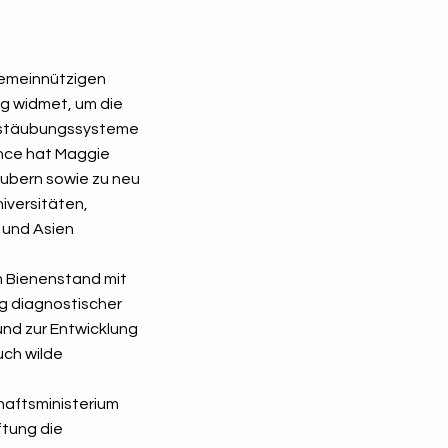
 gemeinnützigen
ng widmet, um die
Bestäubungssysteme
ence hat Maggie
äubern sowie zu neu
iversitäten,
 und Asien
m Bienenstand mit
ng diagnostischer
und zur Entwicklung
uch wilde
haftsministerium
ftung die