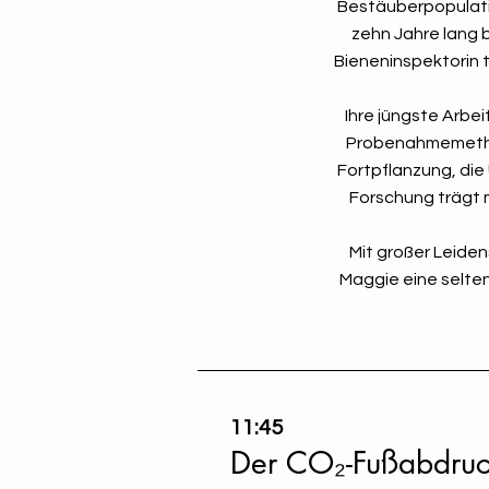
Bestäuberpopulati
zehn Jahre lang 
Bieneninspektorin
Ihre jüngste Arbei
Probenahmemethod
Fortpflanzung, di
Forschung trägt 
Mit großer Leiden
Maggie eine selten
11:45
Der CO₂-Fußabdruc