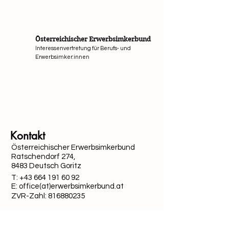
Österreichischer Erwerbsimkerbund
Interessenvertretung für Berufs- und
Erwerbsimker:innen
Mit Unterstützung von Bund, Ländern und Europäi
Kontakt
Österreichischer Erwerbsimkerbund
Ratschendorf 274,
8483 Deutsch Goritz
T:
+43 664 191 60 92
E: office(at)erwerbsimkerbund.at
ZVR-Zahl:
816880235
Quick-Links