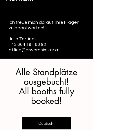
Ich freue mich darauf, Ihre Fragen
zu beantworten!
I
Julia Tertinek
+43 664 191 60 92
office@erwerbsimker.at
Alle Standplätze
ausgebucht!
All booths fully
booked!
Deutsch