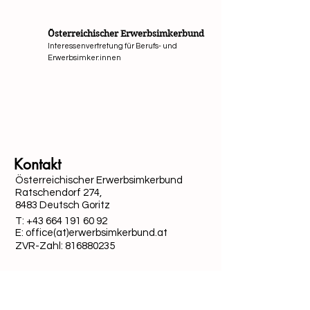
Österreichischer Erwerbsimkerbund
Interessenvertretung für Berufs- und
Erwerbsimker:innen
Mit Unterstützung von Bund, Ländern und Europäi
Kontakt
Österreichischer Erwerbsimkerbund
Ratschendorf 274,
8483 Deutsch Goritz
T:
+43 664 191 60 92
E: office(at)erwerbsimkerbund.at
ZVR-Zahl:
816880235
Quick-Links
Datenschutz