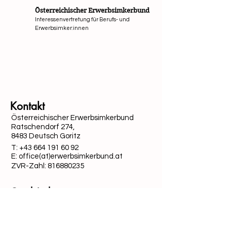
Österreichischer Erwerbsimkerbund
Interessenvertretung für Berufs- und
Erwerbsimker:innen
Mit Unterstützung von Bund, Ländern und Europäi
Kontakt
Österreichischer Erwerbsimkerbund
Ratschendorf 274,
8483 Deutsch Goritz
T:
+43 664 191 60 92
E: office(at)erwerbsimkerbund.at
ZVR-Zahl:
816880235
Quick-Links
Datenschutz
Cookies