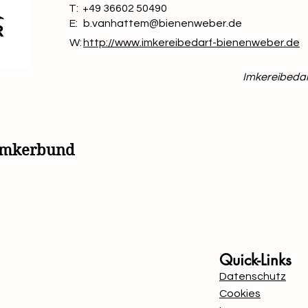
T:
+49 36602 50490
E:
b.vanhattem@bienenweber.de
W:
http://www.imkereibedarf-bienenweber.de
Imkereibedar
simkerbund
Mit Unterstützung von B
Quick-Links
Datenschutz
Cookies