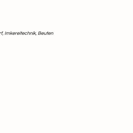
f, Imkereitechnik, Beuten
und, Ländern und Europäischer Union