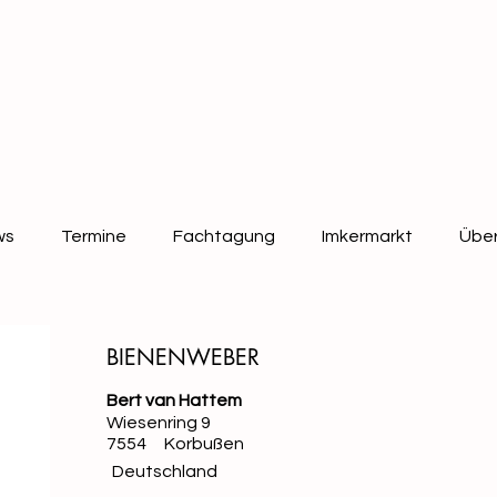
ws
Termine
Fachtagung
Imkermarkt
Über
BIENENWEBER
Bert van Hattem
Wiesenring 9
7554
Korbußen
Deutschland