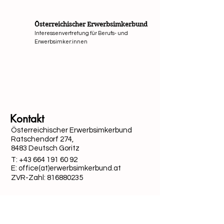
Österreichischer Erwerbsimkerbund
Interessenvertretung für Berufs- und
Erwerbsimker:innen
Mit Unterstützung von Bund, Ländern und Europäi
Kontakt
Österreichischer Erwerbsimkerbund
Ratschendorf 274,
8483 Deutsch Goritz
T:
+43 664 191 60 92
E: office(at)erwerbsimkerbund.at
ZVR-Zahl:
816880235
Quick-Links
Datenschutz