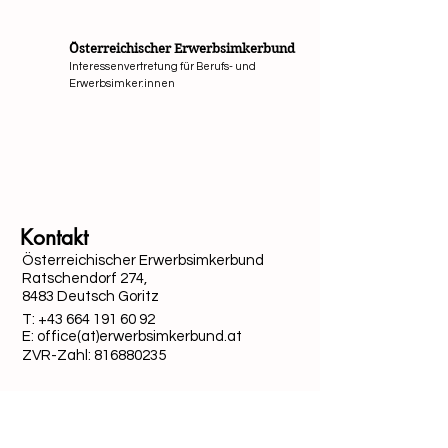
Österreichischer Erwerbsimkerbund
Interessenvertretung für Berufs- und
Erwerbsimker:innen
Mit Unterstützung von Bund, Ländern und Europäi
Kontakt
Österreichischer Erwerbsimkerbund
Ratschendorf 274,
8483 Deutsch Goritz
T:
+43 664 191 60 92
E: office(at)erwerbsimkerbund.at
ZVR-Zahl:
816880235
Quick-Links
Datenschutz