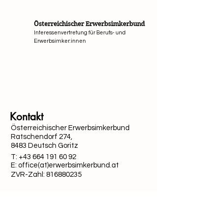
Österreichischer Erwerbsimkerbund
Interessenvertretung für Berufs- und
Erwerbsimker:innen
Mit Unterstützung von Bund, Ländern und Europäi
Kontakt
Österreichischer Erwerbsimkerbund
Ratschendorf 274,
8483 Deutsch Goritz
T:
+43 664 191 60 92
E: office(at)erwerbsimkerbund.at
ZVR-Zahl:
816880235
Quick-Links
Datenschutz