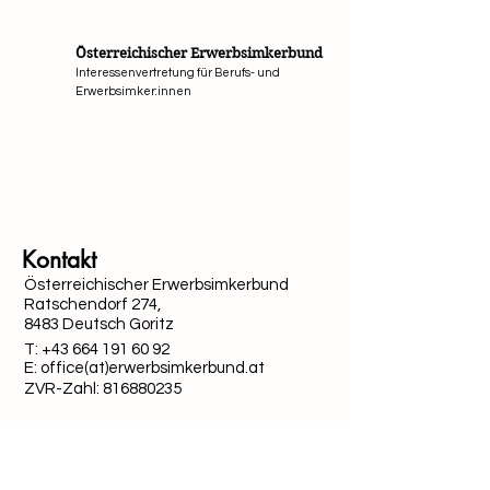
Österreichischer Erwerbsimkerbund
Interessenvertretung für Berufs- und
Erwerbsimker:innen
Mit Unterstützung von Bund, Ländern und Europäi
Kontakt
Österreichischer Erwerbsimkerbund
Ratschendorf 274,
8483 Deutsch Goritz
T:
+43 664 191 60 92
E: office(at)erwerbsimkerbund.at
ZVR-Zahl:
816880235
Quick-Links
Datenschutz