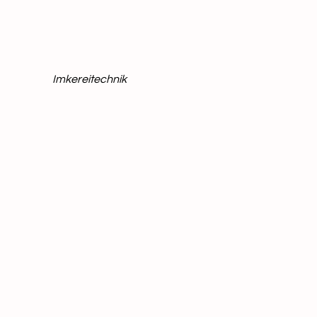
Imkereitechnik
und, Ländern und Europäischer Union