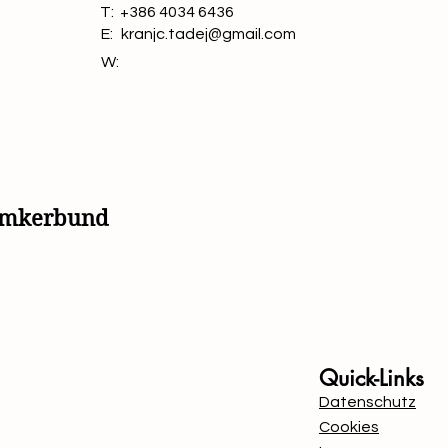
T:
+386 4034 6436
E:
kranjc.tadej@gmail.com
W:
simkerbund
Mit Unterstützung von B
Quick-Links
Datenschutz
Cookies