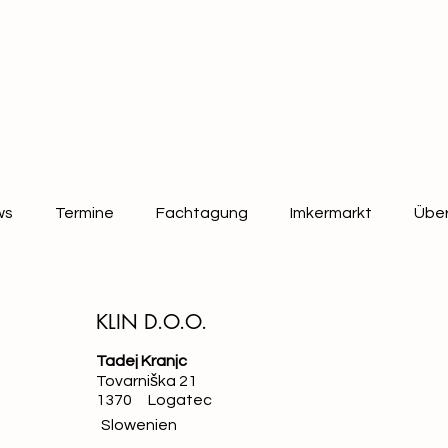
ws
Termine
Fachtagung
Imkermarkt
Über
KLIN D.O.O.
Tadej Kranjc
Tovarniška 21
1370
Logatec
Slowenien