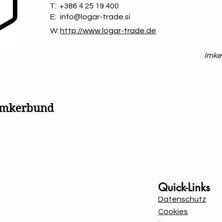
T:
+386 4 25 19 400
E:
info@logar-trade.si
W:
http://www.logar-trade.de
Imke
simkerbund
Mit Unterstützung von B
Quick-Links
Datenschutz
Cookies