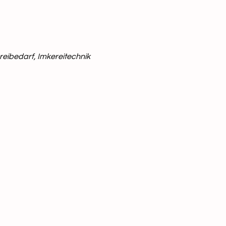
reibedarf, Imkereitechnik
und, Ländern und Europäischer Union