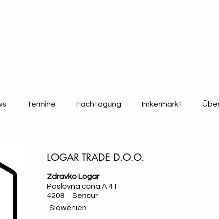
ws
Termine
Fachtagung
Imkermarkt
Über
LOGAR TRADE D.O.O.
Zdravko Logar
Poslovna cona A 41
4208
Sencur
Slowenien