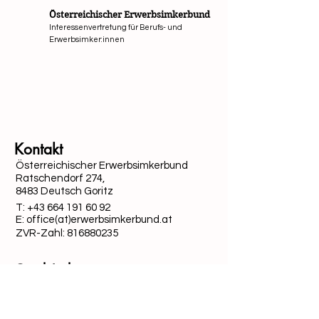
Österreichischer Erwerbsimkerbund
Interessenvertretung für Berufs- und
Erwerbsimker:innen
Mit Unterstützung von Bund, Ländern und Europäi
Kontakt
Österreichischer Erwerbsimkerbund
Ratschendorf 274,
8483 Deutsch Goritz
T:
+43 664 191 60 92
E: office(at)erwerbsimkerbund.at
ZVR-Zahl:
816880235
Quick-Links
Datenschutz
Cookies