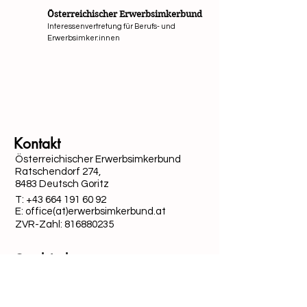
Österreichischer Erwerbsimkerbund
Interessenvertretung für Berufs- und
Erwerbsimker:innen
Mit Unterstützung von Bund, Ländern und Europäi
Kontakt
Österreichischer Erwerbsimkerbund
Ratschendorf 274,
8483 Deutsch Goritz
T:
+43 664 191 60 92
E: office(at)erwerbsimkerbund.at
ZVR-Zahl:
816880235
Quick-Links
Datenschutz
Cookies