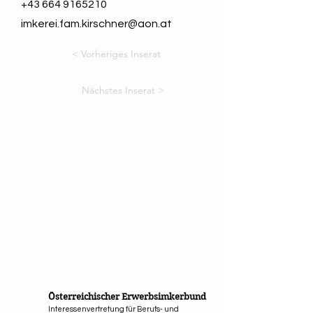
+43 664 9165210
imkerei.fam.kirschner@aon.at
< Vorheriges Inserat
Nächstes Inserat >
Österreichischer Erwerbsimkerbund
Interessenvertretung für Berufs- und