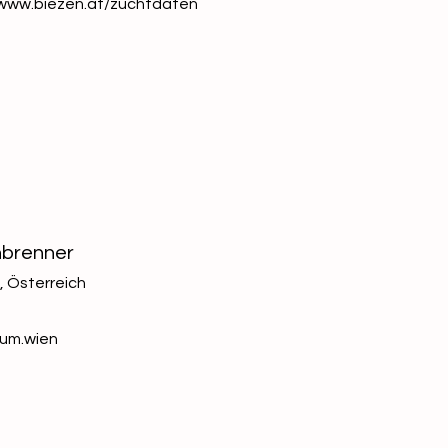
www.biezen.at/zuchtdaten
nbrenner
 Österreich
um.wien