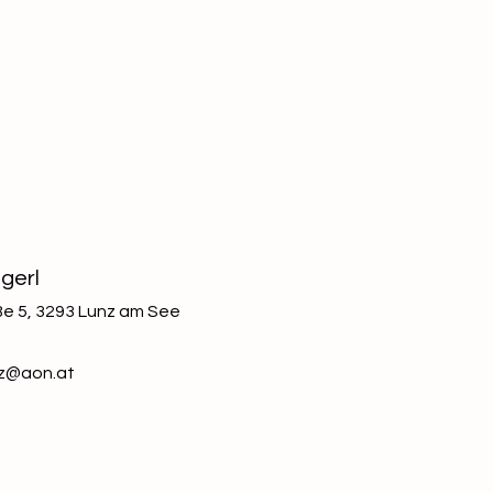
gerl
e 5, 3293 Lunz am See
nz@aon.at