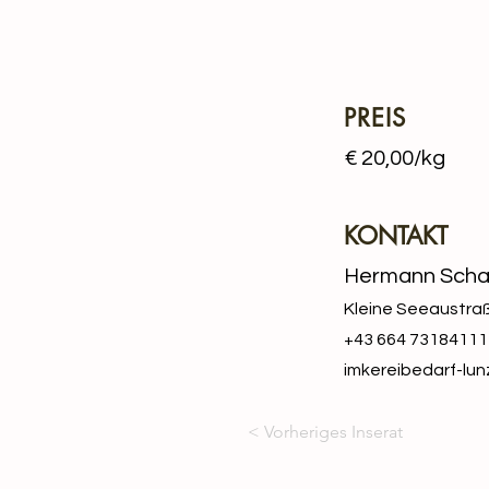
PREIS
€ 20,00/kg
KONTAKT
Hermann Scha
Kleine Seeaustraß
+43 664 73184111
imkereibedarf-lu
< Vorheriges Inserat