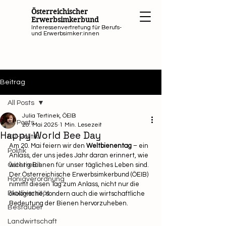
Österreichischer
Erwerbsimkerbund
Interessenvertretung für Berufs-
und Erwerbsimker:innen
Beitrag
All Posts
Julia Tertinek, ÖEIB
All Posts
20. Mai 2025
1 Min. Lesezeit
Happy World Bee Day
EU-Politik
Am 20. Mai feiern wir den 
Weltbienentag
 – ein 
Politik
Anlass, der uns jedes Jahr daran erinnert, wie 
Österreich
wichtig Bienen für unser tägliches Leben sind. 
Der Österreichische Erwerbsimkerbund (ÖEIB) 
Honigverordnung
nimmt diesen Tag zum Anlass, nicht nur die 
Biodiversität
ökologische, sondern auch die wirtschaftliche 
Bedeutung der Bienen hervorzuheben.
Bestäuber
Landwirtschaft