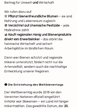
Beitrag für Umwelt 
und
 Wirtschaft.
Wir rufen dazu auf:
🌸 
Pflanzt bienenfreundliche Blumen
 – sie sind 
Nahrung und Lebensraum zugleich.
🚫 
Verzichtet auf chemische Pestizide
 – jede 
Maßnahme zählt.
🍯 
Kauft regionalen Honig und Bienenprodukte 
direkt vom Erwerbsimker
 – das stärkt die 
heimische Wirtschaft und sichert 
Arbeitsplätze im ländlichen Raum.
Denn wer Bienen schützt und regionale 
Imkerei unterstützt, fördert nicht nur die 
Artenvielfalt, sondern auch die nachhaltige 
Entwicklung unserer Regionen.
🐝 Die Entstehung des Weltbienentags
Der Weltbienentag wurde 2018 von den 
Vereinten Nationen offiziell eingeführt. 
Initiator war Slowenien – ein Land mit langer 
Imkertradition. Das gewählte Datum, der 
20. 