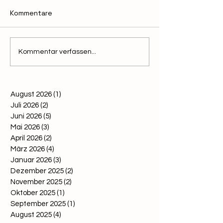
Kommentare
AGES: Überprüfung von
11.04.2024 - Bit
Kommentar verfassen...
Honig "aus Österreich"
Prognose: War
jeder dritte ste
Berufsimker z
August 2026
(1)
1 Beitrag
könnte
Juli 2026
(2)
2 Beiträge
Juni 2026
(5)
5 Beiträge
Mai 2026
(3)
3 Beiträge
April 2026
(2)
2 Beiträge
März 2026
(4)
4 Beiträge
Januar 2026
(3)
3 Beiträge
Dezember 2025
(2)
2 Beiträge
November 2025
(2)
2 Beiträge
Oktober 2025
(1)
1 Beitrag
September 2025
(1)
1 Beitrag
August 2025
(4)
4 Beiträge