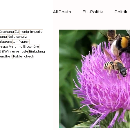
All Posts
EU-Politik
Politik
älschung
EU
Honig-Importe
Landwirtschaft
Termin
nung
Naturschutz
htagung
Umfragen
espa Velutina
Broschüre
IB
Winterverluste
Einladung
undheit
Faktencheck