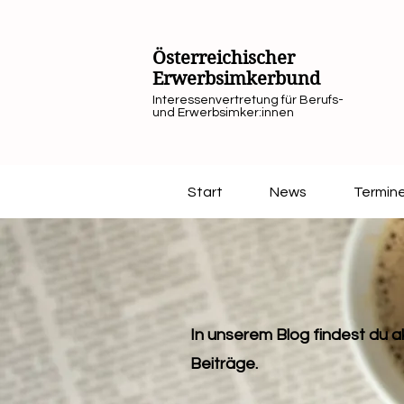
Österreichischer
Erwerbsimkerbund
Interessenvertretung für Berufs-
und Erwerbsimker:innen
Start
News
Termin
In unserem Blog findest du ak
Beiträge.