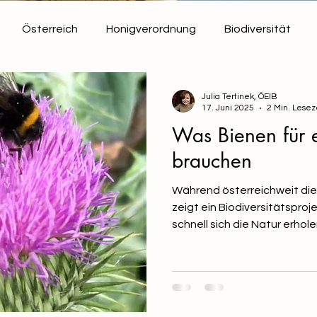
Österreich
Honigverordnung
Biodiversität
Bienen
Verbandsinformationen
Julia Tertinek, ÖEIB
17. Juni 2025
2 Min. Lesez
Was Bienen für 
brauchen
Während österreichweit die 
zeigt ein Biodiversitätsproj
schnell sich die Natur erhol