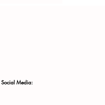
und, Ländern und Europäischer Union
f Social Media: