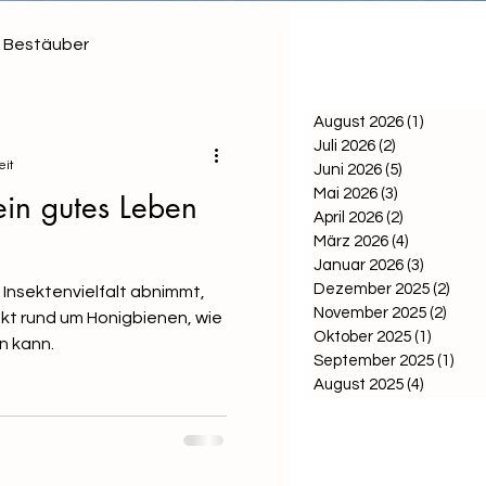
Bestäuber
August 2026
(1)
1 Beitra
Juli 2026
(2)
2 Beiträge
eit
Juni 2026
(5)
5 Beiträge
Mai 2026
(3)
3 Beiträge
ein gutes Leben
April 2026
(2)
2 Beiträge
März 2026
(4)
4 Beiträge
Januar 2026
(3)
3 Beiträ
Dezember 2025
(2)
2 Be
Insektenvielfalt abnimmt,
November 2025
(2)
2 Bei
ekt rund um Honigbienen, wie
Oktober 2025
(1)
1 Beitr
en kann.
September 2025
(1)
1 Be
August 2025
(4)
4 Beiträ