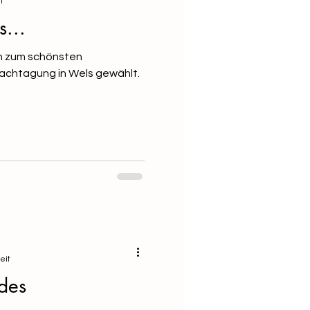
t
s...
h zum schönsten
Fachtagung in Wels gewählt.
eit
des