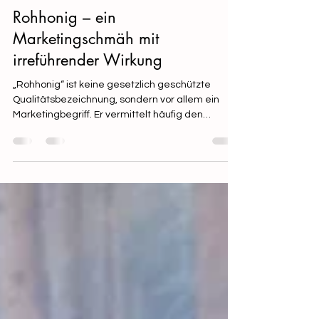
Julia Tertinek, ÖEIB
3. Juli
3 Min. Lesezeit
Rohhonig – ein
Marketingschmäh mit
irreführender Wirkung
„Rohhonig“ ist keine gesetzlich geschützte
Qualitätsbezeichnung, sondern vor allem ein
Marketingbegriff. Er vermittelt häufig den
Eindruck, nur dieser Honig sei naturbelassen
oder besonders hochwertig. Tatsächlich ist
jedoch jeder gesetzeskonforme Honig in
Österreich ein naturbelassenes Naturprodukt,
dem nichts hinzugefügt und dem nichts
entzogen werden darf.