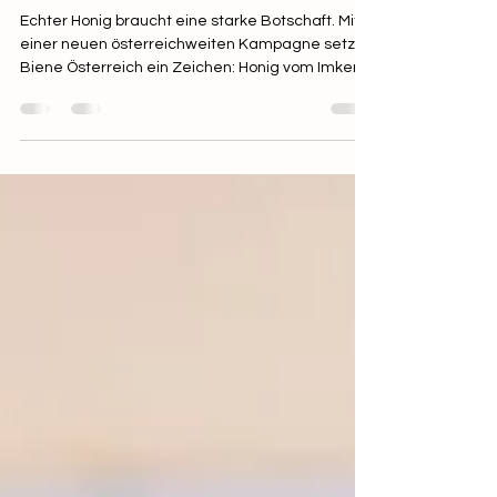
Julia Tertinek, ÖEIB
1. Sept. 2025
2 Min. Lesezeit
Gemeinsam sichtbar: Neue
Kampagne für echten Honig
Echter Honig braucht eine starke Botschaft. Mit
einer neuen österreichweiten Kampagne setzt
Biene Österreich ein Zeichen: Honig vom Imker
steht für Regionalität, Handwerk und Qualität –
und das soll sichtbar werden.