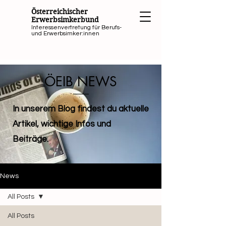
Österreichischer
Erwerbsimkerbund
Interessenvertretung für Berufs-
und Erwerbsimker:innen
ÖEIB NEWS
In unserem Blog findest du aktuelle
Artikel, wichtige Infos und
Beiträge.
News
All Posts
All Posts