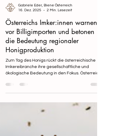
Gabriele Eder, Biene Österreich
16. Dez. 2025
2 Min. Lesezeit
Österreichs Imker:innen warnen
vor Billigimporten und betonen
die Bedeutung regionaler
Honigproduktion
Zum Tag des Honigs rückt die österreichische
Imkereibranche ihre gesellschaftliche und
ökologische Bedeutung in den Fokus. Österreich
zählt rund 33.500 Imkerinnen und Imker, die
gemeinsam etwa 450.000 Bienenvölker
betreuen. Trotz ihres wichtigen Beitrags zur
Landwirtschaft und Biodiversität stehen sie
zunehmend unter Druck.