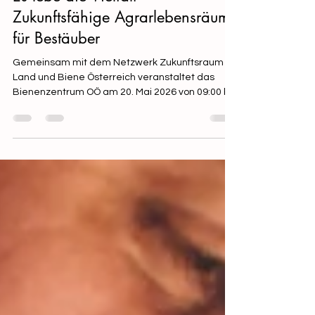
Es lebe die Vielfalt –
Zukunftsfähige Agrarlebensräume
für Bestäuber
Gemeinsam mit dem Netzwerk Zukunftsraum
Land und Biene Österreich veranstaltet das
Bienenzentrum OÖ am 20. Mai 2026 von 09:00 bis
17:00 Uhr anlässlich des Weltbienentags, eine
besondere Fachtagung in der
Landwirtschaftskammer OÖ (Großer Saal) in Linz