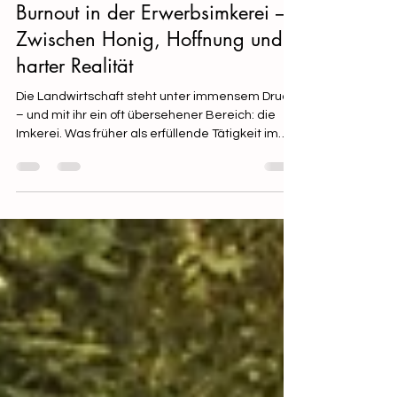
Julia Tertinek, ÖEIB
31. Aug. 2025
3 Min. Lesezeit
Burnout in der Erwerbsimkerei –
Zwischen Honig, Hoffnung und
harter Realität
Die Landwirtschaft steht unter immensem Druck
– und mit ihr ein oft übersehener Bereich: die
Imkerei. Was früher als erfüllende Tätigkeit im
Einklang mit der Natur galt, wird für viele
Imkerinnen und Imker zur psychischen und
finanziellen Belastung.