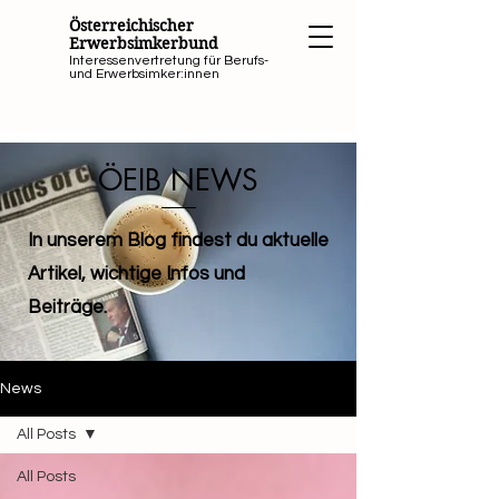
Österreichischer
Erwerbsimkerbund
Interessenvertretung für Berufs-
und Erwerbsimker:innen
ÖEIB NEWS
In unserem Blog findest du aktuelle
Artikel, wichtige Infos und
Beiträge.
News
All Posts
All Posts