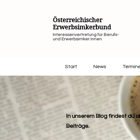
Österreichischer
Erwerbsimkerbund
Interessenvertretung für Berufs-
und Erwerbsimker:innen
Start
News
Termin
In unserem Blog findest du ak
Beiträge.