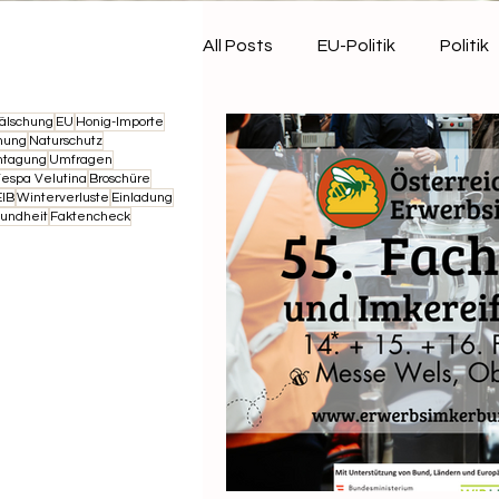
All Posts
EU-Politik
Politik
älschung
EU
Honig-Importe
Landwirtschaft
Termin
nung
Naturschutz
htagung
Umfragen
espa Velutina
Broschüre
IB
Winterverluste
Einladung
undheit
Faktencheck