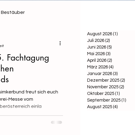
Bestäuber
August 2026
(1)
1 Beitra
Juli 2026
(2)
2 Beiträge
eit
Juni 2026
(5)
5 Beiträge
Mai 2026
(3)
3 Beiträge
5. Fachtagung
April 2026
(2)
2 Beiträge
chen
März 2026
(4)
4 Beiträge
Januar 2026
(3)
3 Beiträ
nds
Dezember 2025
(2)
2 Be
November 2025
(2)
2 Bei
simkerbund freut sich euch
Oktober 2025
(1)
1 Beitr
erei-Messe vom
September 2025
(1)
1 Be
berösterreich einla
August 2025
(4)
4 Beiträ