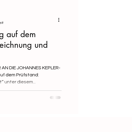
eit
ig auf dem
zeichnung und
HR AN DIE JOHANNES KEPLER-
auf dem Prüfstand:
Kennzeichnung und Echtheit“ unter diesem...
und, Ländern und Europäischer Union