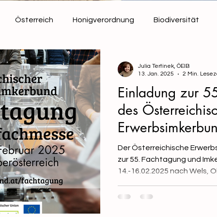
Österreich
Honigverordnung
Biodiversität
Bienen
Verbandsinformationen
Julia Tertinek, ÖEIB
13. Jan. 2025
2 Min. Lesez
Einladung zur 5
des Österreichis
Erwerbsimkerbu
Der Österreichische Erwerb
zur 55. Fachtagung und Imk
14.-16.02.2025 nach Wels, O