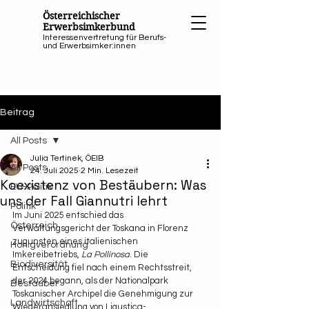
Österreichischer
Erwerbsimkerbund
Interessenvertretung für Berufs-
und Erwerbsimker:innen
Beitrag
All Posts
Julia Tertinek, ÖEIB
All Posts
24. Juli 2025
2 Min. Lesezeit
Koexistenz von Bestäubern: Was
EU-Politik
uns der Fall Giannutri lehrt
Politik
Im Juni 2025 entschied das 
Österreich
Verwaltungsgericht der Toskana in Florenz 
zugunsten eines italienischen 
Honigverordnung
Imkereibetriebs, 
La Pollinosa
. Die 
Biodiversität
Entscheidung fiel nach einem Rechtsstreit, 
der 2024 begann, als der Nationalpark 
Bestäuber
Toskanischer Archipel die Genehmigung zur 
Landwirtschaft
Wiederansiedlung von Ligustica-