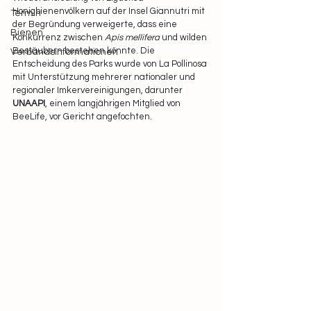
Honigbienenvölkern auf der Insel Giannutri mit 
Termin
der Begründung verweigerte, dass eine 
Bienen
Konkurrenz zwischen 
Apis mellifera 
und wilden 
Bestäubern bestehen könnte. Die 
Verbandsinformationen
Entscheidung des Parks wurde von La Pollinosa 
mit Unterstützung mehrerer nationaler und 
regionaler Imkervereinigungen, darunter 
UNAAPI
, einem langjährigen Mitglied von 
BeeLife, vor Gericht angefochten.