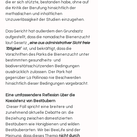
die er sich stützte, bestanden habe, ohne auf 
die Kritik der Berufung hinsichtlich der 
methodischen und inhaltlichen 
Unzuverlässigkeit der Studien einzugehen.
Das Gericht hat außerdem den Grundsatz 
aufgestellt, dass die nomadische Bienenzucht 
laut Gesetz „
eine aus administrativer Sicht freie 
Tätigkeit
“ ist, und bekräftigt, dass die 
Vorschriften des Parks die Bienenzucht unter 
bestimmten gesundheits- und 
biodiversitätsschützenden Bedingungen 
ausdrücklich zulassen. Der Park hat 
gegenüber La Pollinosa nie Beschwerden 
hinsichtlich dieser Bedingungen vorgebracht.
Eine umfassendere Reflexion über die 
Koexistenz von Bestäubern
 Dieser Fall spricht eine breitere und 
zunehmend aktuelle Debatte an: die 
Beziehung zwischen domestizierten 
Bestäubern wie Honigbienen und wilden 
Bestäuberarten. Wir bei BeeLife sind der 
Meinung, dass dieses Thema 
nicht durch 