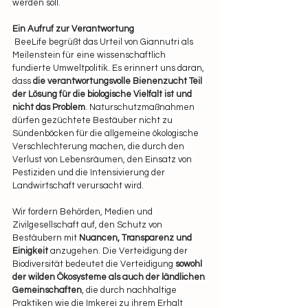
werden soll.
Ein Aufruf zur Verantwortung
 BeeLife begrüßt das Urteil von Giannutri als 
Meilenstein für eine wissenschaftlich 
fundierte Umweltpolitik. Es erinnert uns daran, 
dass 
die verantwortungsvolle Bienenzucht Teil 
der Lösung für die biologische Vielfalt ist und 
nicht das Problem
. Naturschutzmaßnahmen 
dürfen gezüchtete Bestäuber nicht zu 
Sündenböcken für die allgemeine ökologische 
Verschlechterung machen, die durch den 
Verlust von Lebensräumen, den Einsatz von 
Pestiziden und die Intensivierung der 
Landwirtschaft verursacht wird.
Wir fordern Behörden, Medien und 
Zivilgesellschaft auf, den Schutz von 
Bestäubern mit 
Nuancen, Transparenz und 
Einigkeit
 anzugehen. Die Verteidigung der 
Biodiversität bedeutet die Verteidigung 
sowohl 
der wilden Ökosysteme als auch der ländlichen 
Gemeinschaften
, die durch nachhaltige 
Praktiken wie die Imkerei zu ihrem Erhalt 