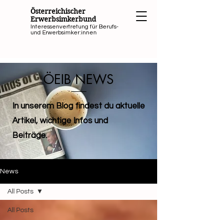
Österreichischer
Erwerbsimkerbund
Interessenvertretung für Berufs-
und Erwerbsimker:innen
ÖEIB NEWS
In unserem Blog findest du aktuelle
Artikel, wichtige Infos und
Beiträge.
News
All Posts
All Posts