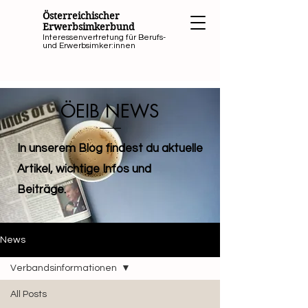
Österreichischer
Erwerbsimkerbund
Interessenvertretung für Berufs-
und Erwerbsimker:innen
ÖEIB NEWS
In unserem Blog findest du aktuelle
Artikel, wichtige Infos und
Beiträge.
News
Verbandsinformationen
All Posts