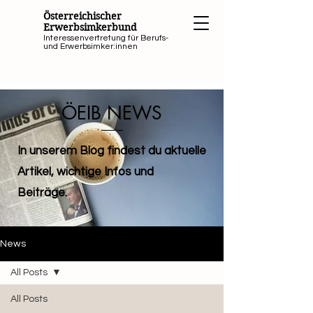
Österreichischer
Erwerbsimkerbund
Interessenvertretung für Berufs-
und Erwerbsimker:innen
ÖEIB NEWS
In unserem Blog findest du aktuelle
Artikel, wichtige Infos und
Beiträge.
News
All Posts
All Posts