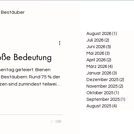
Bestäuber
August 2026
(1)
1 Beitra
Juli 2026
(2)
2 Beiträge
Juni 2026
(5)
5 Beiträge
Mai 2026
(3)
3 Beiträge
roße Bedeutung
April 2026
(2)
2 Beiträge
März 2026
(4)
4 Beiträge
nentag gefeiert. Bienen
Januar 2026
(3)
3 Beiträ
 Bestäubern. Rund 75 % der
Dezember 2025
(2)
2 Be
en sind zumindest teilweise
November 2025
(2)
2 Bei
Insekten angewiesen.
Oktober 2025
(1)
1 Beitr
nblumen, Kräuter oder
September 2025
(1)
1 Be
rofitieren direkt von ihrer
August 2025
(4)
4 Beiträ
n Bienen auch die Vermehrung
gen damit wesentlich zu
nd funktionierenden