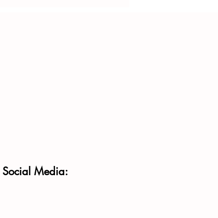
und, Ländern und Europäischer Union
f Social Media: