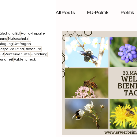
All Posts
EU-Politik
Politik
älschung
EU
Honig-Importe
Landwirtschaft
Termin
nung
Naturschutz
htagung
Umfragen
espa Velutina
Broschüre
IB
Winterverluste
Einladung
undheit
Faktencheck