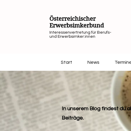
Österreichischer
Erwerbsimkerbund
Interessenvertretung für Berufs-
und Erwerbsimker:innen
Start
News
Termin
In unserem Blog findest du ak
Beiträge.