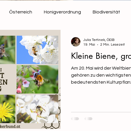
Österreich
Honigverordnung
Biodiversität
Bienen
Verbandsinformationen
Julia Tertinek, ÖEIB
19. Mai
2 Min. Lesezeit
Kleine Biene, g
Am 20. Mai wird der Weltbie
gehören zu den wichtigsten
bedeutendsten Kulturpflanz
auf die Bestäubung durch 
Obstbäume, Beeren, Sonne
zahlreiche Gemüsepflanzen p
Arbeit. Gleichzeitig sicher
vieler Wildpflanzen und tra
lebendigen Landschaften u