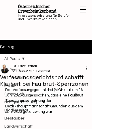
Österreichischer
Erwerbsimkerbund
Interessenvertretung für Berufs-
und Erwerbsimker:innen
Beitrag
All Posts
Dr. Ernst Brandl
All Posts
23. Juni
2 Min. Lesezeit
Verfassungsgerichtshof schafft
EU-Politik
Klarheit bei Faulbrut-Sperrzonen
Politik
Der Verfassungsgerichtshof (VfGH) hat am 16. 
Österreich
Juni 2026 ausgesprochen, dass eine 
Faulbrut-
Sperrzonenverordnung
 der 
Honigverordnung
Bezirkshauptmannschaft Gmunden aus dem 
Biodiversität
Jahr 2023 gesetzwidrig war.
Bestäuber
Landwirtschaft