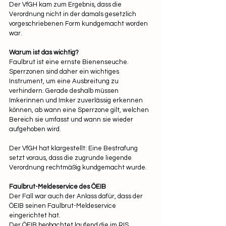
Der VfGH kam zum Ergebnis, dass die 
Verordnung nicht in der damals gesetzlich 
vorgeschriebenen Form kundgemacht worden 
war.
Warum ist das wichtig?
Faulbrut ist eine ernste Bienenseuche. 
Sperrzonen sind daher ein wichtiges 
Instrument, um eine Ausbreitung zu 
verhindern. Gerade deshalb müssen 
Imkerinnen und Imker zuverlässig erkennen 
können, ab wann eine Sperrzone gilt, welchen 
Bereich sie umfasst und wann sie wieder 
aufgehoben wird. 
Der VfGH hat klargestellt: Eine Bestrafung 
setzt voraus, dass die zugrunde liegende 
Verordnung rechtmäßig kundgemacht wurde.
Faulbrut-Meldeservice des ÖEIB
Der Fall war auch der Anlass dafür, dass der 
ÖEIB seinen Faulbrut-Meldeservice 
eingerichtet hat.
Der ÖEIB beobachtet laufend die im RIS 