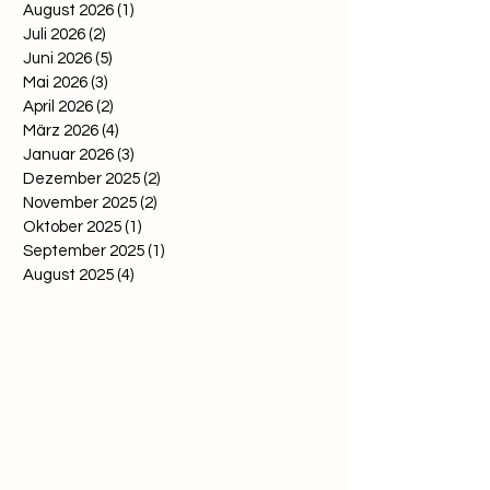
August 2026
(1)
1 Beitrag
Realität
Juli 2026
(2)
2 Beiträge
Juni 2026
(5)
5 Beiträge
Mai 2026
(3)
3 Beiträge
April 2026
(2)
2 Beiträge
März 2026
(4)
4 Beiträge
Januar 2026
(3)
3 Beiträge
Dezember 2025
(2)
2 Beiträge
November 2025
(2)
2 Beiträge
Oktober 2025
(1)
1 Beitrag
September 2025
(1)
1 Beitrag
August 2025
(4)
4 Beiträge