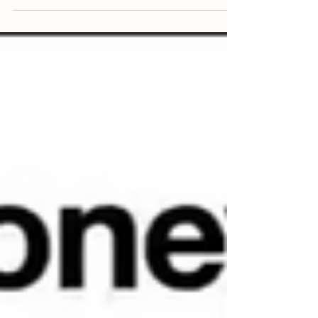
Bienenzentrum Oberösterreich Seit 2004, also...