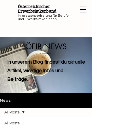
Österreichischer
Erwerbsimkerbund
Interessenvertretung für Berufs-
und Erwerbsimker:innen
ÖEIB NEWS
In unserem Blog findest du aktuelle
Artikel, wichtige Infos und
Beiträge.
News
All Posts
All Posts