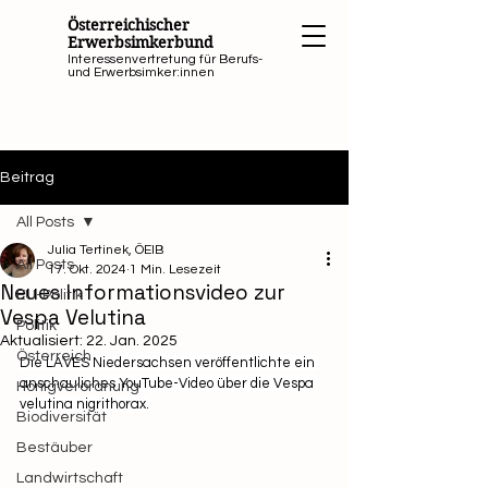
Österreichischer
Erwerbsimkerbund
Interessenvertretung für Berufs-
und Erwerbsimker:innen
Beitrag
All Posts
Julia Tertinek, ÖEIB
All Posts
17. Okt. 2024
1 Min. Lesezeit
Neues Informationsvideo zur
EU-Politik
Vespa Velutina
Politik
Aktualisiert:
22. Jan. 2025
Österreich
Die LAVES Niedersachsen veröffentlichte ein 
anschauliches YouTube-Video über die Vespa 
Honigverordnung
velutina nigrithorax.
Biodiversität
Bestäuber
Landwirtschaft