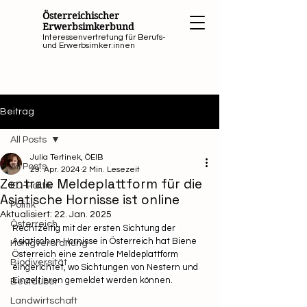
Österreichischer
Erwerbsimkerbund
Interessenvertretung für Berufs-
und Erwerbsimker:innen
Beitrag
All Posts
Julia Tertinek, ÖEIB
All Posts
29. Apr. 2024
2 Min. Lesezeit
Zentrale Meldeplattform für die
EU-Politik
Asiatische Hornisse ist online
Politik
Aktualisiert:
22. Jan. 2025
Österreich
Rechtzeitig mit der ersten Sichtung der 
Asiatischen Hornisse in Österreich hat Biene 
Honigverordnung
Österreich eine zentrale Meldeplattform 
Biodiversität
eingerichtet, wo Sichtungen von Nestern und 
Einzeltieren gemeldet werden können.
Bestäuber
Landwirtschaft