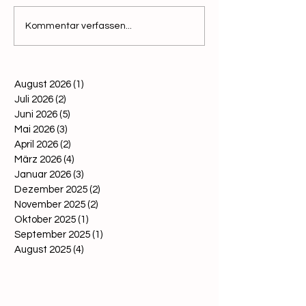
Neue Broschüre
Rohhonig – ein
Kommentar verfassen...
„Imkerei in Österreich“
Marketingsch
erschienen
irreführender 
August 2026
(1)
1 Beitrag
Juli 2026
(2)
2 Beiträge
Juni 2026
(5)
5 Beiträge
Mai 2026
(3)
3 Beiträge
April 2026
(2)
2 Beiträge
März 2026
(4)
4 Beiträge
Januar 2026
(3)
3 Beiträge
Dezember 2025
(2)
2 Beiträge
November 2025
(2)
2 Beiträge
Oktober 2025
(1)
1 Beitrag
September 2025
(1)
1 Beitrag
August 2025
(4)
4 Beiträge