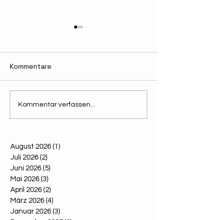
Kommentare
Rückblick auf die
Zentrale
Kommentar verfassen...
Konferenz "Asiatische
Meldeplattform
Hornisse - gekommen,
Asiatische Horn
um zu bleiben?“
online
August 2026
(1)
1 Beitrag
Juli 2026
(2)
2 Beiträge
Juni 2026
(5)
5 Beiträge
Mai 2026
(3)
3 Beiträge
April 2026
(2)
2 Beiträge
März 2026
(4)
4 Beiträge
Januar 2026
(3)
3 Beiträge