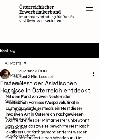
Österreichischer
Erwerbsimkerbund
Interessenvertretung für Berufs-
und Erwerbsimker:innen
Beitrag
All Posts
Julia Tertinek, ÖEIB
All Posts
23. Juni
2 Min. Lesezeit
Erstes Nest der Asiatischen
EU-Politik
Hornisse in Österreich entdeckt
Politik
Mit dem Fund von zwei Nestern der 
Österreich
Asiatischen Hornisse (Vespa velutina) in 
Lustenau wurde erstmals ein Nest dieser 
Honigverordnung
invasiven Art in Österreich nachgewiesen. 
Biodiversität
Während eines der Primärnester unbewohnt 
war, konnte das zweite bewohnte Nest rasch 
Bestäuber
lokalisiert und fachgerecht entfernt werden. 
Landwirtschaft
Der Fund markiert einen Wendepunkt im 